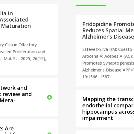
ia in
 Associated
Pridopidine Promot
d Maturation
Reduces Spatial Mem
Alzheimer’s Diseas
y Cilia in Olfactory
Estevez-Silva HM; Cuesto
eased Proliferation and
Arocena A; Acebes A (AC); 
. Mol. Sci. 2025, 26(19),
Promotes Synaptogenesis 
Alzheimer’s Disease APP/
19:1566–1587.
etwork and
c review and
Mapping the transc
 Meta-
endothelial compa
hippocampus across
impairment
e: Are