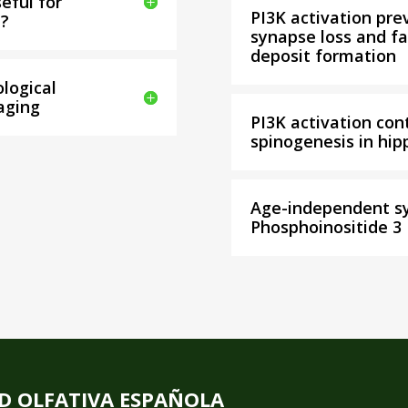
eful for
PI3K activation pr
h?
synapse loss and fa
deposit formation
ological
aging
PI3K activation con
spinogenesis in hi
Age-independent s
Phosphoinositide 3
D OLFATIVA ESPAÑOLA