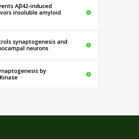
events Aβ42-induced
vors insoluble amyloid
trols synaptogenesis and
ppocampal neurons
ynaptogenesis by
 Kinase