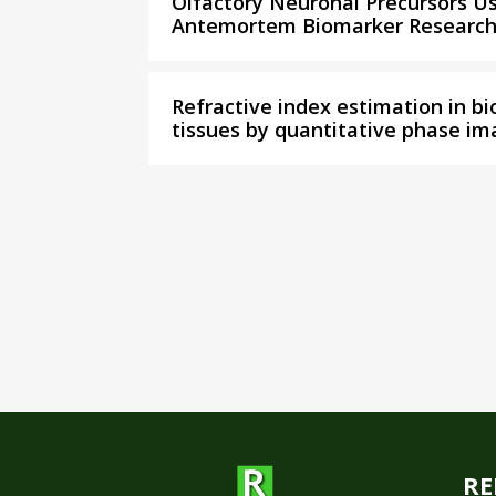
Olfactory Neuronal Precursors Us
Antemortem Biomarker Researc
Refractive index estimation in bi
tissues by quantitative phase im
RE